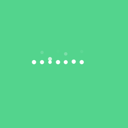
Zarząd LKS EkoSport został powiększony o dwie
nowe osoby.
Daniel Dołęga
pracuje w dziale
szkolenia Polskiego Związku Podnoszenia
Ciężarów. Prywatnie jest bratem Marcina i Roberta
Dołęgów. Drugą nową twarzą w zarządzie będzie
Grzegorz Góral
, były wójt gminy Kotuń.