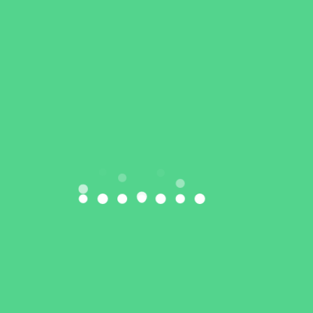
Złoto Marii Famulskiej, wyróżnienie dla Marcina
Dołęgi i drugie miejsce w klasyfikacji klubowej
Zofia Wasążnik czwarta w Mistrzostwach Polski
U18! Udany start lekkoatletów LKS EkoSport
Siedlce w Lublinie
Galeria