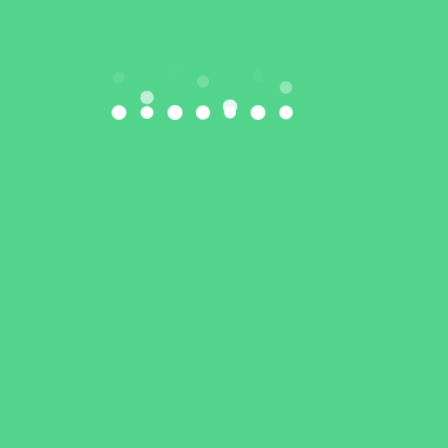
e
ły
W
🥇