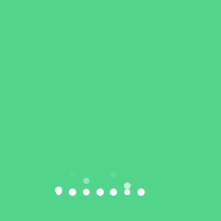
21
CZE
Ekosport
Artykuły
,
Podnoszenie ciężarów
Mistrzostwa Polski Seniorek: Weronika
Nowak na najwyższym stopniu podium,
Martyna Dołęga najlepszą zawodniczką!
Zawodniczki naszego klubu zakończyły
występy w Mistrzostwach Polski Seniorek w