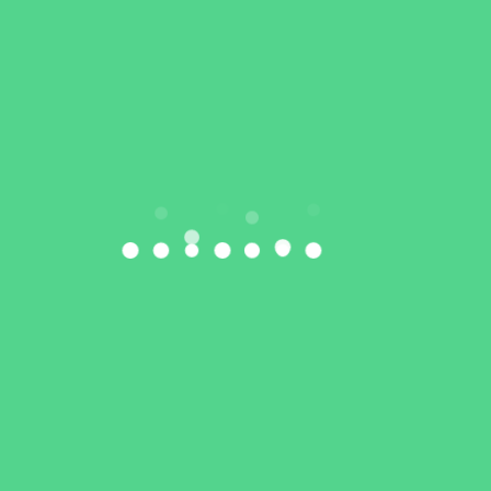
U18! Udany start lekkoatletów LKS EkoSport
Siedlce w Lublinie
Galeria