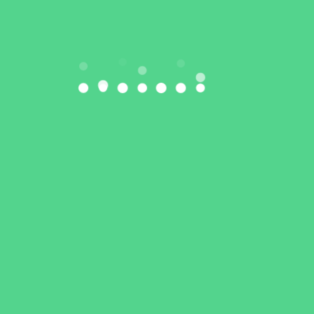
pamiątkowych zdjęć i rozmów o przyszłości
podnoszenia ciężarów w Siedlcach.
Jesteśmy dumni, że barwy LKS EkoSport Siedlce
reprezentują tak utalentowani sportowcy. Ich
sukcesy są inspiracją dla młodszych pokoleń i
potwierdzeniem, że z Siedlec wywodzą się
mistrzowie z prawdziwego zdarzenia!
Gratulujemy naszym medalistom i życzymy
kolejnych sportowych triumfów – zarówno na
krajowych, jak i międzynarodowych arenach! 💪
Foto: Facebook/Tomasz Hapunowicz Prezydent
Siedlec