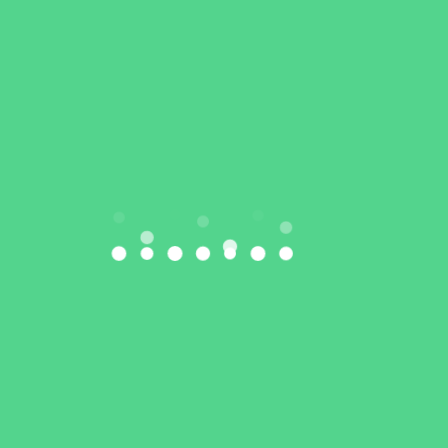
treningach, ale również cennym doświadczeniem
sportowym, które z pewnością zaprocentuje w
przyszłości.
Gratulujemy naszym zawodnikom oraz trenerom i
dziękujemy za godne reprezentowanie barw
LKS
EkoSport Siedlce
na arenie ogólnopolskiej!