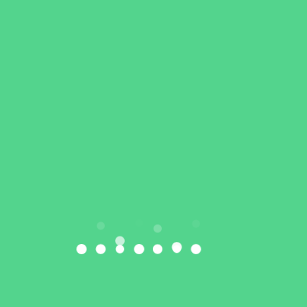
Mazowiecki Mityng dla
Dzieci – Warszawa
W niedzielę do rywalizacji przystąpili najmłodsi
lekkoatleci EkoSportu, którzy również spisali się
znakomicie:
Piotrek Izdebski
– 100 m w czasie
12.05
, co
daje mu obecnie
2. miejsce w Polsce
w kategorii
U14,
Dawid Namieta
– 300 m w
43.90
– nowy