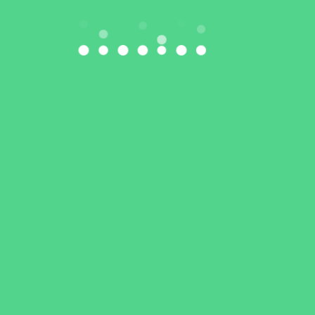
nie ciężarów
 EkoSport Siedlce) wywalczy
niorów w Guadalajarze!
toczyć jedną historyczną statystykę. Polska nie wywalczyła 